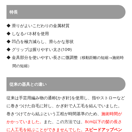
特長
滑りがよいこだわりの金属材質
しなるバネ材を使用
凹凸を極力減らし、滑らかな形状
グリップは握りやすい太さ(10Φ)
金具部分を使いやすい長さに微調整
（移動距離の短縮→施術時
間の短縮）
従来の器具との違い
従来は手芸用編み物の通称[かぎ針]を使用し、指やストローなど
に巻きつけた自毛に対し、かぎ針で人工毛を結んでいました。
巻きつけてから結ぶという工程が時間基準のため、
施術時間が
かかっていました。
また、この方法では、
8cm以下の髪の長さ
に人工毛を結ぶことができませんでした。
スピードアップペン